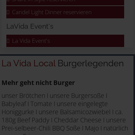
Candel Light Dinner reservieren
LaVida Event's
La Vida Event's
La Vida Local
Burgerlegenden
Mehr geht nicht Burger
unser Brötchen I unsere Burgersoße I
Babyleaf I Tomate I unsere eingelegte
Honiggurke I unsere Balsamicozwiebel I ca.
180g Beef Paddy I Cheddar Cheese I unsere
Prei-selbeer-Chili BBQ Soße I Majo I natürlich