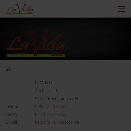
La Vida Local
Am Plärrer 1
91572 Bechhofen a.d.H.
Telefon:
0 98 22 60 43 29
Handy
01 71 7 04 78 32
E-Mail
kontakt@la-vida-local.de