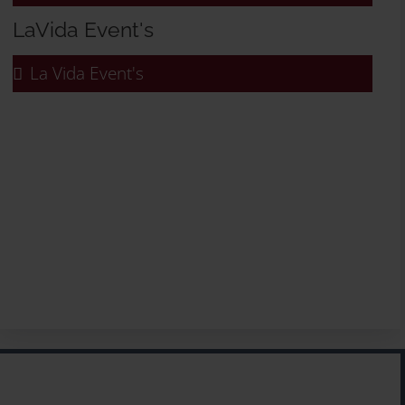
LaVida Event's
La Vida Event's