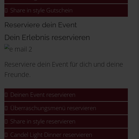
Share in style Gutschein
Reserviere dein Event
Dein Erlebnis reservieren
Reserviere dein Event für dich und deine
Freunde.
Deinen Event reservieren
Überraschungsmenü reservieren
Share in style reservieren
Candel Light Dinner reservieren