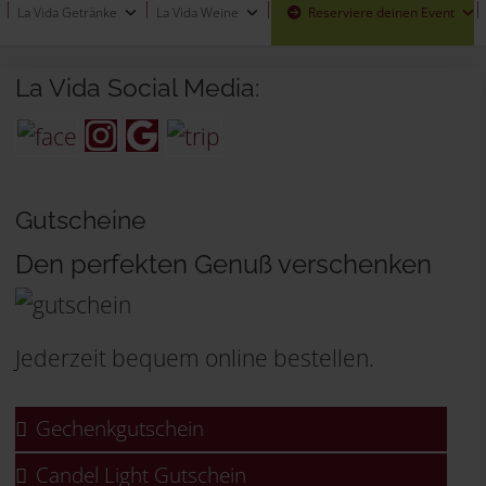
La Vida Getränke
La Vida Weine
Reserviere deinen Event
La Vida Social Media:
Gutscheine
Den perfekten Genuß verschenken
Jederzeit bequem online bestellen.
Gechenkgutschein
Candel Light Gutschein