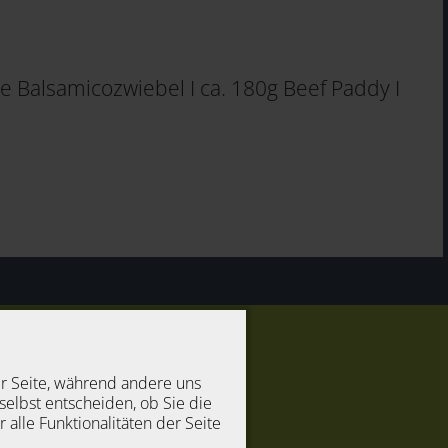
e Balsamicozwiebel I ca. 180g Beef Paddy I
er Seite, während andere uns
selbst entscheiden, ob Sie die
alle Funktionalitäten der Seite