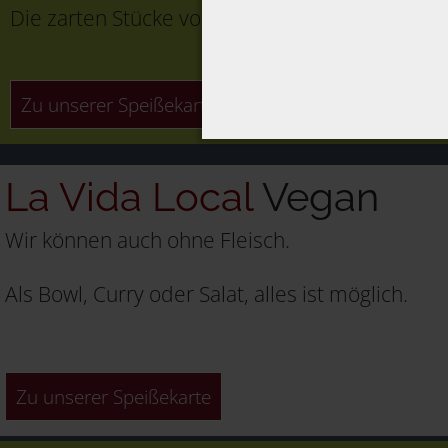
Die zarten Stücke vom deutschen Rind
Zu unserer Speißekarte
La Vida Local
Vegan
Wir können auch ohne Fleisch.
Als Bowl, Curry oder Salat, alles ist möglich.
Zu unserer Speißekarte