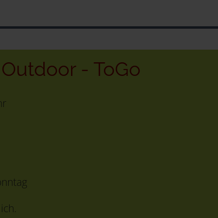
- Outdoor - ToGo
hr
onntag
ich.