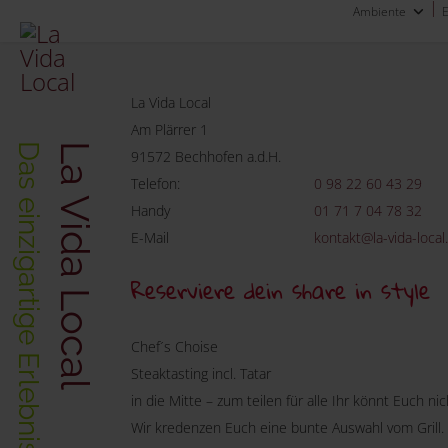
Ambiente
La Vida Local
Am Plärrer 1
La Vida Local
91572 Bechhofen a.d.H.
Telefon:
0 98 22 60 43 29
Handy
01 71 7 04 78 32
E-Mail
kontakt@la-vida-local
Reserviere dein share in style
Chef´s Choise
Steaktasting incl. Tatar
in die Mitte – zum teilen für alle Ihr könnt Euch n
Wir kredenzen Euch eine bunte Auswahl vom Grill.