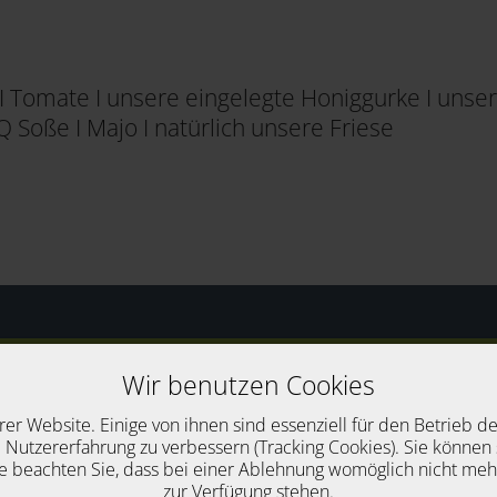
I Tomate I unsere eingelegte Honiggurke I unser
 Soße I Majo I natürlich unsere Friese
Wir benutzen Cookies
ssiker
rer Website. Einige von ihnen sind essenziell für den Betrieb d
 Nutzererfahrung zu verbessern (Tracking Cookies). Sie können 
e beachten Sie, dass bei einer Ablehnung womöglich nicht mehr 
zur Verfügung stehen.