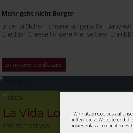
Mehr geht nicht Burger
unser Brötchen I unsere Burgersoße I Babyleaf 
Cheddar Cheese I unsere Prei-selbeer-Chili BBQ
Zu unserer Speißekarte
La Vida Local
Steak kla
Wir nutzen Cookies auf unse
helfen, diese Website und die
nice to meat yoo
Cookies zulassen möchten. Bitt