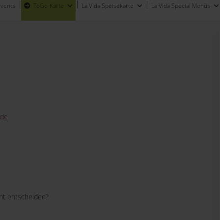
Events
ToGo-Karte
La Vida Speisekarte
La Vida Special Menüs
.de
icht entscheiden?