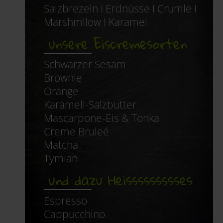
Salzbrezeln I Erdnüsse I Crumle I
Marshmllow I Karamel
unsere Eiscremesorten
Schwarzer Sesam
Brownie
Orange
Karamell-Salzbutter
Mascarpone-Eis & Tonka
Creme Bruleé
Matcha
Tymian
und dazu Heissssssssses
Espresso
Cappucchino