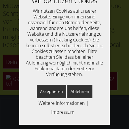
Wir benutzen Cookies
Mittwoch, Donnerstag, Freitag, Samstag und
Wir nutzen Cookies auf unserer
Sonntag
Website. Einige von ihnen sind
von 17.30 Uhr bis 20.00 Uhr
essenziell für den Betrieb der Seite,
während andere uns helfen, diese
In unserem Restaurant ist nur Barzahlung
Website und die Nutzererfahrung zu
möglich.
verbessern (Tracking Cookies). Sie
Reserviere jetzt dein Event im La Vida Local.
können selbst entscheiden, ob Sie die
Cookies zulassen möchten. Bitte
beachten Sie, dass bei einer
Dein Event online Reservieren
Ablehnung womöglich nicht mehr alle
Funktionalitäten der Seite zur
Verfügung stehen.
09822 604329
01 71 7 04 78 32
Akzeptieren
Ablehnen
Weitere Informationen
|
Impressum