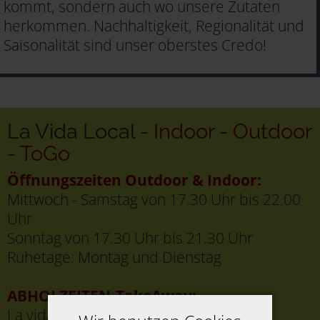
kommt, sondern auch wo unsere Zutaten
herkommen. Nachhaltigkeit, Regionalität und
Saisonalität sind unser oberstes Credo!
La Vida Local -
Indoor - Outdoor
- ToGo
Öffnungszeiten Outdoor & Indoor:
Mittwoch - Samstag von 17.30 Uhr bis 22.00
Uhr
Sonntag von 17.30 Uhr bis 21.30 Uhr
Ruhetage: Montag und Dienstag
ABHOLZEITEN-TakeAway:
La vida Local Speisen To Go