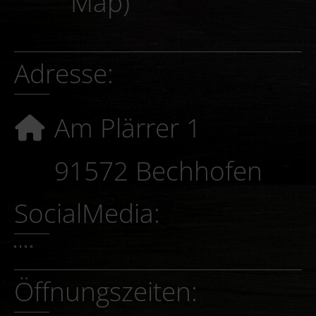
Map)
Adresse:
Am Plärrer 1
91572 Bechhofen
SocialMedia: