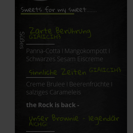
Sweets for my sweet.......
Zarte Berührung
GIA1ICIH3
Süßes
Panna-Cotta ǀ Mangokompott ǀ
Schwarzes Sesam Eiscreme
GIA1ICIH3
sinnliche Zeiten
Creme Brulee ǀ Beerenfrüchte ǀ
salziges Carameleis
the Rock is back -
unser Brownie – legendär
AǀCHǀGǀ