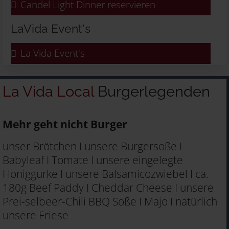
Candel Light Dinner reservieren
LaVida Event's
La Vida Event's
La Vida Local
Burgerlegenden
Mehr geht nicht Burger
unser Brötchen I unsere Burgersoße I
Babyleaf I Tomate I unsere eingelegte
Honiggurke I unsere Balsamicozwiebel I ca.
180g Beef Paddy I Cheddar Cheese I unsere
Prei-selbeer-Chili BBQ Soße I Majo I natürlich
unsere Friese