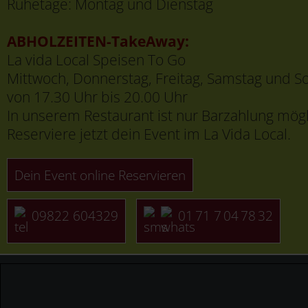
Ruhetage: Montag und Dienstag
ABHOLZEITEN-TakeAway:
La vida Local Speisen To Go
Mittwoch, Donnerstag, Freitag, Samstag und S
von 17.30 Uhr bis 20.00 Uhr
In unserem Restaurant ist nur Barzahlung mögl
Reserviere jetzt dein Event im La Vida Local.
Dein Event online Reservieren
09822 604329
01 71 7 04 78 32