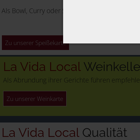
Als Bowl, Curry oder Salat, alles ist möglich.
Zu unserer Speißekarte
La Vida Local
Weinkelle
Als Abrundung ihrer Gerichte führen empfehle
Zu unserer Weinkarte
La Vida Local
Qualität