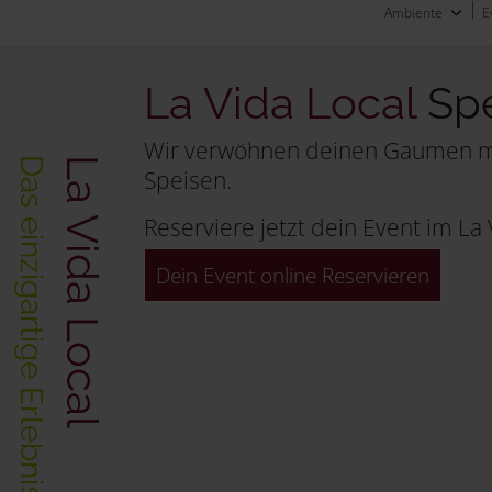
Ambiente
E
La Vida Local
Spe
Wir verwöhnen deinen Gaumen mi
La Vida Local
Speisen.
Reserviere jetzt dein Event im La 
Dein Event online Reservieren