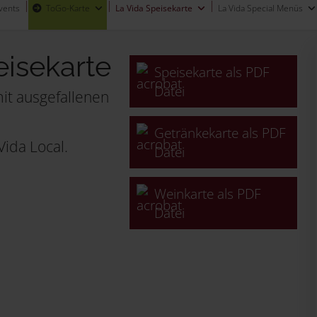
vents
ToGo-Karte
La Vida Speisekarte
La Vida Special Menüs
isekarte
Speisekarte als PDF
Datei
t ausgefallenen
Getränkekarte als PDF
Vida Local.
Datei
Weinkarte als PDF
Datei