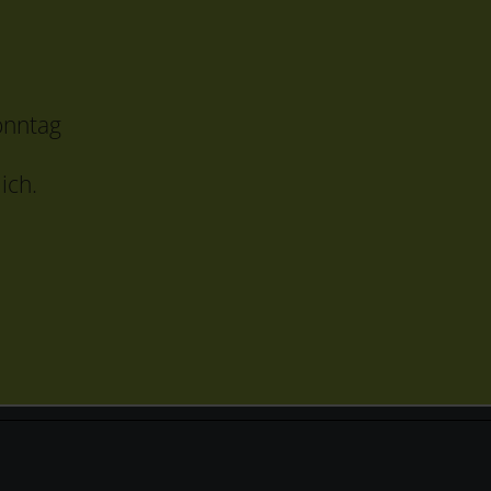
onntag
ich.