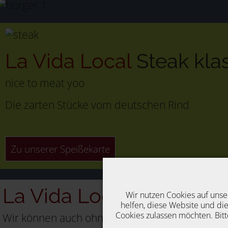
La Vida Local
Steak kla
nice to meat yoo
Die zarten Stücke vom deutschen Rind
Zu unserer Speißekarte
La Vida Local
Vegan
Wir nutzen Cookies auf unse
helfen, diese Website und die
Cookies zulassen möchten. Bitt
Wir können auch ohne Fleisch.