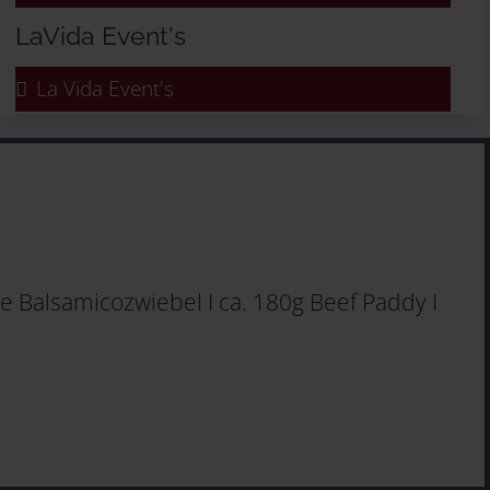
LaVida Event's
La Vida Event's
e Balsamicozwiebel I ca. 180g Beef Paddy I