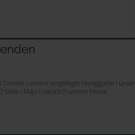
genden
I Tomate I unsere eingelegte Honiggurke I unser
 Soße I Majo I natürlich unsere Friese